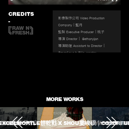
Enter
fullscr
CREDITS
影像製作公司 Video Production 
-
Company｜藍月

監製 Executive Producer｜桃子

導演 Director｜ @ethanyijan

導演助理 Assistant to Director｜

@mon1que.h @lilo_creator

製片 Producer｜阿樹

攝影師 D.o.P｜ @frankshih_bh

美術 Art director｜ @ottochen611

剪接 Editor｜ @miyo135790
MORE WORKS
EXCELSIOR Ｘ
J.SHEON
SHOU
VOYAGE T
 TOUCHED
ROKE 生不帶來死不帶走
EXCELSIORTLE餅乾鞋 X SHOU婁峻碩｜COLORFU
VOYAGE TV｜
L'OREA