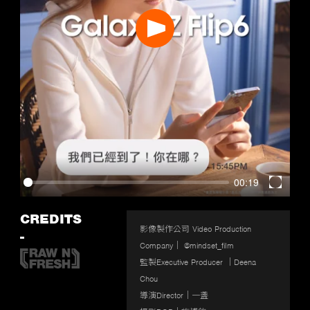
Play
00:19
Enter
fullscr
CREDITS
影像製作公司 Video Production 
-
Company｜ @mindset_film

監製Executive Producer ｜Deena 
Chou

導演Director｜一盞
