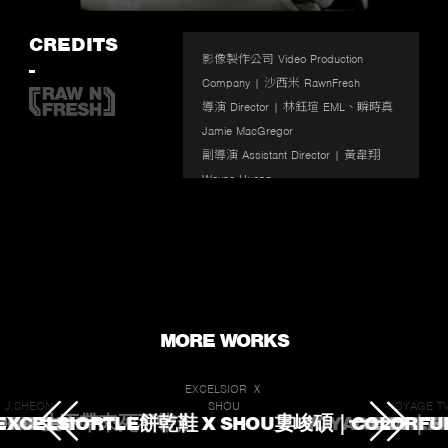
Enter
fullscr
CREDITS
影像製作公司 Video Production 
-
Company | 沙西米 RawnFresh 

導演 Director | 林鈺瑄 EML、瞬時真 
Jamie MacGregor 

副導演 Assistant Director | 黃韋翔 
Wayne Huang 

導演助理 Assistant to Director | 范振
寗 J.FAN 

專案 Project Manager | 馬瑞廷 Martin 
Ma 

製片Producer | 許雅淳 Sheyalips 

執行製片 Line Producer | 杜婉寧 
MORE WORKS
Winn Du / 蔡孟潔 Jessie Tsai 

製片助理 Production Assistant | 蔡長
EXCELSIOR Ｘ
庭 Tsai Chang Ting / 小寶 Bow 
J.SHEON
SHOU
VOYAGE T
 TOUCHED
ROKE 生不帶來死不帶走
EXCELSIORTLE餅乾鞋 X SHOU婁峻碩｜COLORFU
VOYAGE TV｜
L'OREA
Chang 

美術 Art Designer | 王新年 Xinnian 