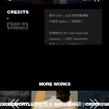
Enter
fullscr
CREDITS
客戶Client | 台北市政府觀傳局

-
代理商 Agency | 貝殼放大

影像製作公司 Video Production 
Company | 沙西米 RawnFresh

導演 Director | 林鈺瑄 EML

監製 Executive Producer | 馬瑞廷 
Martin Ma

攝影師 DoP | 一盞 EthanYIJAN

燈光師 | 曾鈺展 Zeng yu zhan

燈光大助 | 林余璠 Yu Fan Lin

燈光助理 | 廖孟晉 LIAO MENG JIN

MORE WORKS
剪接 Editor | 一盞 EthanYIJAN、林鈺
瑄 EML

EXCELSIOR Ｘ
調光 Colorist | 一盞 EthanYIJAN
J.SHEON
SHOU
VOYAGE T
 TOUCHED
ROKE 生不帶來死不帶走
EXCELSIORTLE餅乾鞋 X SHOU婁峻碩｜COLORFU
VOYAGE TV｜
L'OREA