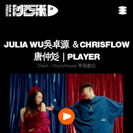
JULIA WU吳卓源 ＆CHRISFLOW
唐仲彣｜PLAYER
Client - ChynaHouse 華風數位
Play