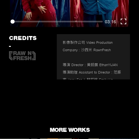
03:16
Enter
fullscr
CREDITS
影像製作公司 Video Production 
-
Company : 沙西米 RawnFresh

導演 Director : 黃毅展 EthanYIJAN

導演助理 Assistant to Director : 范振
寗 Jerry Fan | 林鈺瑄 Emily Lin

監製 Executive Producer : 馬瑞廷 
Martin Ma

製片＆美術 Producer & Art Designer : 
許雅淳 Joy Hsu

執行美術 Assistant to Art director : 蔡
孟潔 Jessie Tsai

MORE WORKS
製片助理 Production Assistant : 小婉 