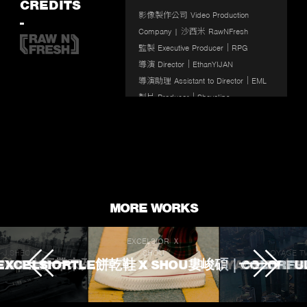
fullscr
CREDITS
影像製作公司 Video Production 
-
Company | 沙西米 RawNFresh

監製 Executive Producer｜RPG

導演 Director｜EthanYIJAN 

導演助理 Assistant to Director｜EML 

製片 Producer｜Sheyalips 

動畫導演 Animation Director｜Beryl 
Huang 

分鏡腳本 Script & Storyboard｜ Beryl 
Huang 

美術元素與標準字設定 Art Design & 
Typography｜Jane Chen 

MORE WORKS
動態設計 Motion Design｜Carton 
Zhuang & Mona Su
EXCELSIOR Ｘ
J.SHEON
SHOU
VOYAGE T
 TOUCHED
ROKE 生不帶來死不帶走
EXCELSIORTLE餅乾鞋 X SHOU婁峻碩｜COLORFU
VOYAGE TV｜
L'OREA