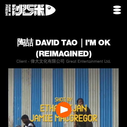
陶喆 DAVID TAO｜I'M OK
(REIMAGINED)
Client - 偉大文化有限公司 Great Entertainment Ltd.
Play