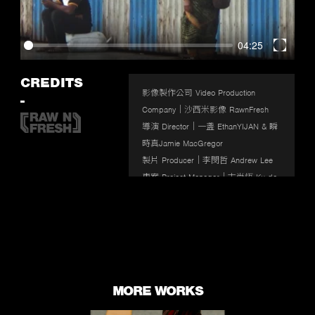
04:25
Enter
fullscr
CREDITS
影像製作公司 Video Production 
-
Company｜沙西米影像 RawnFresh

導演 Director｜一盞 EthanYIJAN & 瞬
時真Jamie MacGregor

製片 Producer｜李閔哲 Andrew Lee

專案 Project Manager｜古尚恆 Ku da 
Yeast

攝影師 D.O.P.｜一盞 EthanYIJAN & 
瞬時真Jamie MacGregor

演員 Actor｜Buzz Chang

妝髮師 Makeup Artist｜ Rosaleen D. 
Orr

MORE WORKS
造型師 Stylist｜Zana Hsu

剪輯 Editor  | 一盞 EthanYIJAN
