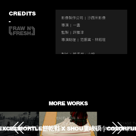
Enter
fullscr
CREDITS
影像製作公司 | 沙西米影像 

-
導演 | 一盞

監製 | 許雅淳 

導演助理 | 范振寗、林鈺瑄

製片 | 蔡孟潔、小婉 

製片助理 | 蔡長庭、謝孟妘、阿崴

場務 | 陳涵哲

攝影師 | 林眾甫、孤單山姆、金勳

攝影支援 | 廖殷

跟焦師 | 黃宜璇、林川哲、王奕儒

MORE WORKS
攝影二助理 | 李祖源、徐亞崴、張崇
文

EXCELSIOR Ｘ
攝影實習 | 謝心瑜

J.SHEON
SHOU
VOYAGE T
 TOUCHED
ROKE 生不帶來死不帶走
EXCELSIORTLE餅乾鞋 X SHOU婁峻碩｜COLORFU
VOYAGE TV｜
L'OREA
花絮攝影 | 陳家信

攝影器材協力 | 妄想機影音製作
