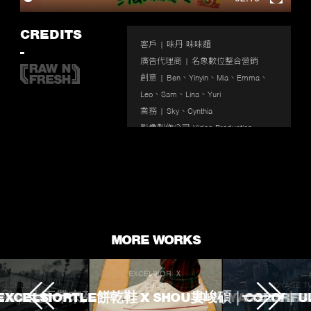
Enter
fullscr
CREDITS
客戶 | 味丹 味味麵 

-
廣告代理商 | 名象數位整合營銷

創意 | Ben、Yinyin、Mia、Emma、
Leo、Sam、Lina、Yuri

業務 | Sky、Cynthia

影像製作公司 Video Production 
Company | 沙西米 RawnFresh

導演 Director | 林宏叡 Lin Hong Rui

監製 Executive Producer | 李閔哲 
Andrew Lee

製片 Producer | 王祥瑋  Yellow

MORE WORKS
執行製片 Line Producer | 陳東良 
Chen Tung Liang

EXCELSIOR Ｘ
製片助理 Production Assistant | 張毓
J.SHEON
SHOU
VOYAGE T
 TOUCHED
ROKE 生不帶來死不帶走
EXCELSIORTLE餅乾鞋 X SHOU婁峻碩｜COLORFU
VOYAGE TV｜
L'OREA
真 Chang Yu Chen
