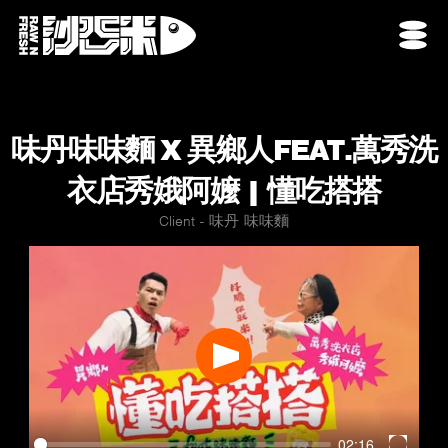
味丹味味麵 X 異鄉人FEAT.萬秀洗
衣店秀娥阿嬤 | 懂吃搭搭
Client - 味丹 味味麵
Play
02:16