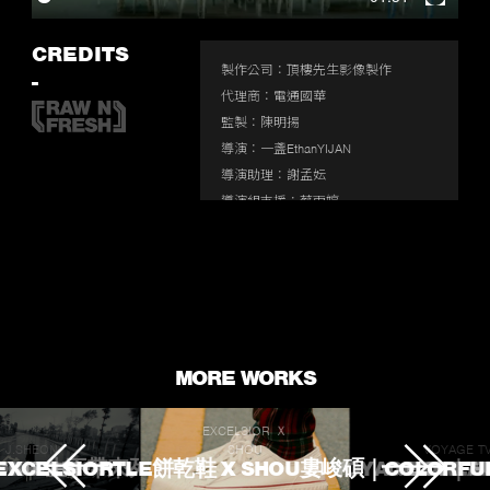
Enter
fullscr
CREDITS
製作公司：頂樓先生影像製作

-
代理商：電通國華

監製：陳明揚

導演：一盞EthanYIJAN

導演助理：謝孟妘

導演組支援：蔡雨婷

製片：張瀠之

執行製片：李沛恩、謝伯鑫

製片助理：蔡惠貞

防疫組：魏嘉伶、林宛諭

攝影師：孤單山姆

B cam攝影師：周奕

MORE WORKS
攝影大助：余書豪、王奕儒

攝影二助： 張家瑜、李世全、林昭汝

EXCELSIOR Ｘ
Ronin技師：尤崇瑋

J.SHEON
SHOU
VOYAGE T
 TOUCHED
ROKE 生不帶來死不帶走
EXCELSIORTLE餅乾鞋 X SHOU婁峻碩｜COLORFU
VOYAGE TV｜
L'OREA
遠端監控：楊邵軒
