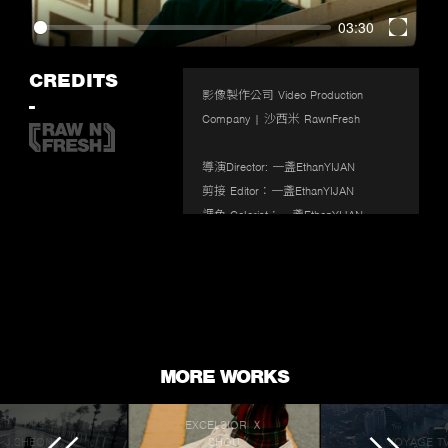
03:30
Enter
fullscr
CREDITS
影像製作公司 Video Production 
-
Company | 沙西米 RawnFresh

導演Director: 一盞EthanYIJAN

剪接 Editor：一盞EthanYIJAN

調色 Colorist：一盞EthanYIJAN

特別感謝Special thanks: Coco Lorissa 
Lin/細木文正
MORE WORKS
EXCELSIOR Ｘ
J.SHEON
SHOU
VOYAGE T