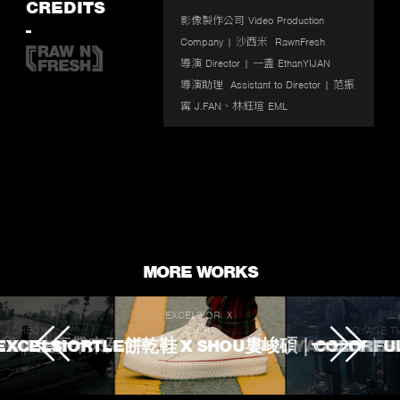
fullscr
CREDITS
影像製作公司 Video Production 
-
Company | 沙西米  RawnFresh

導演 Director | 一盞 EthanYIJAN

導演助理  Assistant to Director | 范振
寗 J.FAN、林鈺瑄 EML

專案 Project Manager | 馬瑞廷 Martin 
Ma

製片  Producer | 許雅淳  Sheyalips

執行製片 Line Producer | 小婉 Winn 
Du、蔡孟潔  Jessie Tsai

製片助理  Production Assistant | 沁沁 
MORE WORKS
Chin Fu、小寶 Bow chang

EXCELSIOR Ｘ
攝影師  DoP | 一盞 EthanYIJAN

J.SHEON
SHOU
VOYAGE T
 TOUCHED
ROKE 生不帶來死不帶走
EXCELSIORTLE餅乾鞋 X SHOU婁峻碩｜COLORFU
VOYAGE TV｜
L'OREA
跟焦師  Focus Puller | 簡禎 
Havericyou

攝影助理 Assistant Camera | 林昭汝 