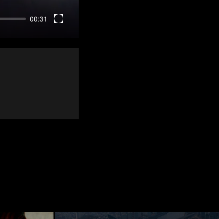
00:31
Enter
fullscreen