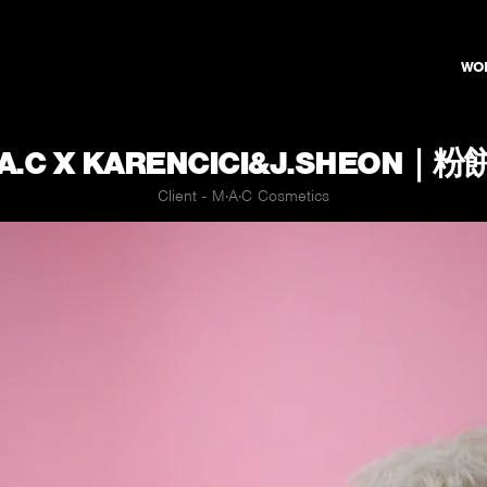
WO
.A.C X KARENCICI&J.SHEON｜粉
Client - M·A·C Cosmetics