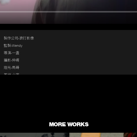
製作公司-浪打影像

監製-Wendy

導演-一盞

攝影-仲甫

燈光-馬哥

美術-小宇

製片-阿梅

剪接-函廷

調光-程勇
MORE WORKS