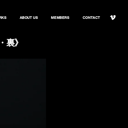
RKS
ABOUT US
MEMBERS
CONTACT
真・裏》