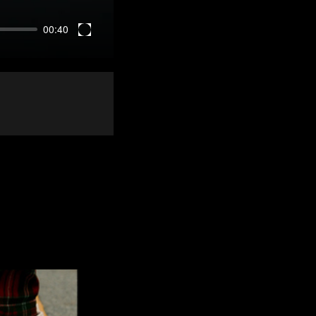
00:40
Enter
fullscreen