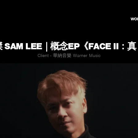
WO
 SAM LEE｜概念EP《FACE II：
Client - 華納音樂 Warner Music