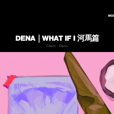
WO
DENA｜WHAT IF I 河馬篇
Client - Dena