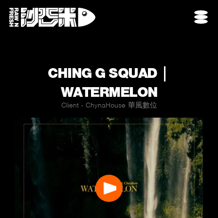
CHING G SQUAD｜
WATERMELON
Client - ChynaHouse 華風數位
Play