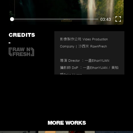
03:43
Enter
fullscr
CREDITS
影像製作公司 Video Production 
-
Company | 沙西米 RawnFresh

導演 Director ：一盞EthanYIJAN

攝影師 DoP ：一盞EthanYIJAN / 黃柏
凱Poka Huang

製片 Producer ：許雅淳Joy Hsu

側拍 Still Photographer ： 
LOGRAPHY_TONY

妝髮 Hair & Make-Up ：魚花YuHua 
Liu

造型 Stylist ：魚花YuHua Liu、一盞
MORE WORKS
EthanYIJAN、RED

剪接 Editor ：一盞EthanYIJAN
