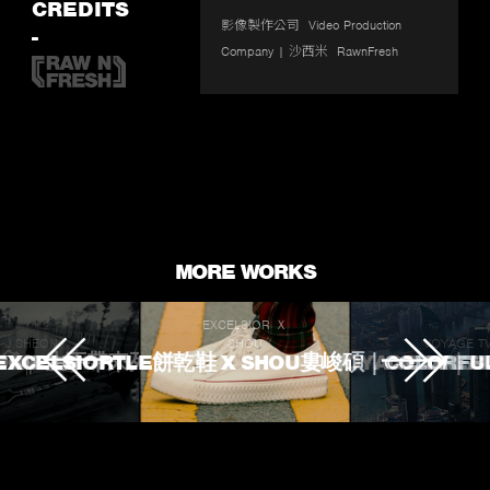
fullscr
CREDITS
影像製作公司  Video Production 
-
Company | 沙西米  RawnFresh
MORE WORKS
EXCELSIOR Ｘ
J.SHEON
SHOU
VOYAGE T
 TOUCHED
ROKE 生不帶來死不帶走
EXCELSIORTLE餅乾鞋 X SHOU婁峻碩｜COLORFU
VOYAGE TV｜
L'OREA