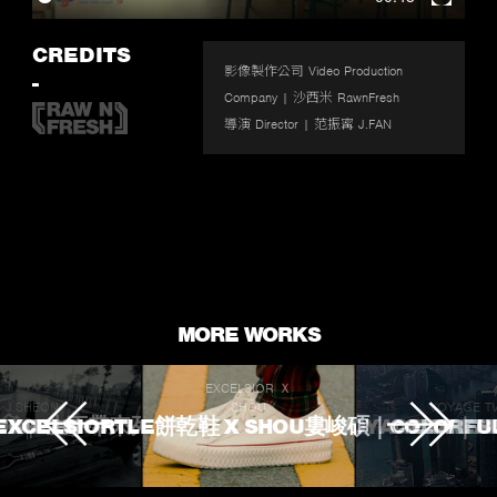
Enter
fullscr
CREDITS
影像製作公司 Video Production 
-
Company | 沙西米 RawnFresh

導演 Director | 范振寗 J.FAN
MORE WORKS
EXCELSIOR Ｘ
J.SHEON
SHOU
VOYAGE T
 TOUCHED
ROKE 生不帶來死不帶走
EXCELSIORTLE餅乾鞋 X SHOU婁峻碩｜COLORFU
VOYAGE TV｜
L'OREA