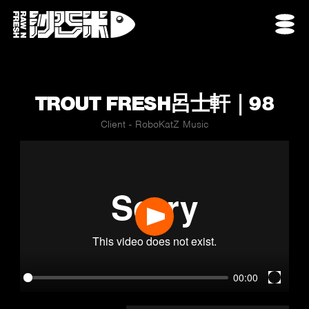
TROUT FRESH呂士軒｜98
Client - RoboKatZ Music
Play
00:00
Enter