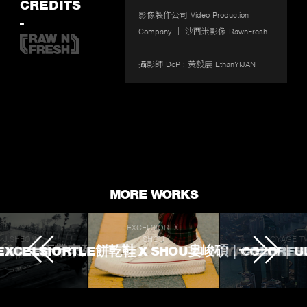
fullscr
CREDITS
影像製作公司 Video Production 
-
Company ｜ 沙西米影像 RawnFresh

攝影師 DoP : 黃毅展 EthanYIJAN
MORE WORKS
EXCELSIOR Ｘ
J.SHEON
SHOU
VOYAGE T
 TOUCHED
ROKE 生不帶來死不帶走
EXCELSIORTLE餅乾鞋 X SHOU婁峻碩｜COLORFU
VOYAGE TV｜
L'OREA