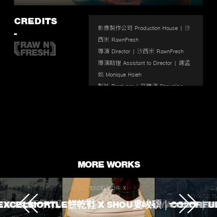
Enter
fullscr
CREDITS
影像製作公司 Production House | 沙
-
西米 RawnFresh

導演 Director | 沙西米 RawnFresh

導演助理 Assistant to Director | 謝孟
妘 Monique Hsieh

製片 Producer | 許雅淳 Sheyalips

執行製片 Line Producer | 蔡孟潔 
Jessie Tsai、阿成 Cshen

製片場務 Set Production Assistant | 
廖秦慶 Liao Qin Qing、蔡青錡 Cai 
Qing Qi

攝影師 D.o.P | 萬又銘 Wan You Ming

MORE WORKS
跟焦師 Focus Puller | 林晧煒 Lin Hao 
wei

EXCELSIOR Ｘ
攝影二助 Assistant Camera | 張崇文 
J.SHEON
SHOU
VOYAGE T
 TOUCHED
ROKE 生不帶來死不帶走
EXCELSIORTLE餅乾鞋 X SHOU婁峻碩｜COLORFU
VOYAGE TV｜
L'OREA
Chang Chung Wen

燈光師 Gaffer | 曾鈺展 Daviso
