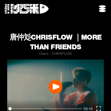
唐仲彣CHRISFLOW ｜MORE
THAN FRIENDS
Client - CHRISFLOW
Play
03:19