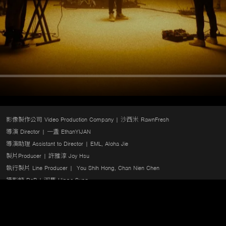
影像製作公司 Video Production Company | 沙西米 RawnFresh

導演 Director | 一盞 EthanYIJAN

導演助理 Assistant to Director | EML, Aloha Jie

製片Producer | 許雅淳 Joy Hsu

執行製片 Line Producer |  You Shih Hong, Chan Nien Chen

攝影師 DoP | 河馬 Hippo Sung

剪接&調光 Editor & Colorist | EthanYIJAN