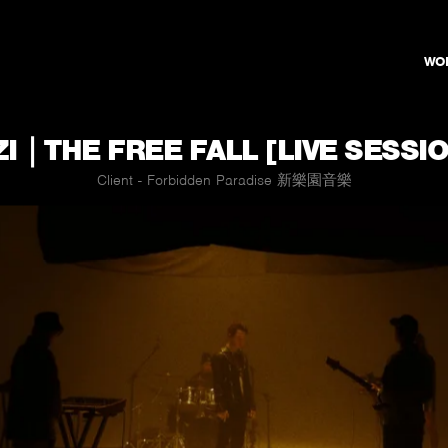
WO
I｜THE FREE FALL [LIVE SESSIO
Client - Forbidden Paradise 新樂園音樂