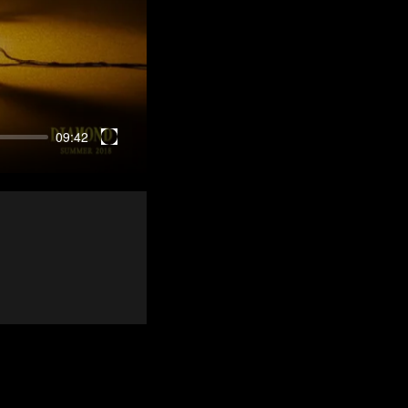
09:42
Enter
fullscreen