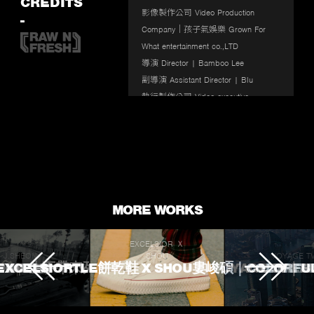
CREDITS
影像製作公司 Video Production 
-
Company｜孩子氣娛樂 Grown For 
What entertainment co.,LTD

導演 Director | Bamboo Lee

副導演 Assistant Director | Blu

執行製作公司 Video executive 
company｜沙西米影像 RawnFresh

製片 Producer | 許雅淳 Sheyalips

執行製片 Line Producer | 小婉 Winn 
Du、蔡孟潔 Jessie Tsai
MORE WORKS
EXCELSIOR Ｘ
J.SHEON
SHOU
VOYAGE T
 TOUCHED
ROKE 生不帶來死不帶走
EXCELSIORTLE餅乾鞋 X SHOU婁峻碩｜COLORFU
VOYAGE TV｜
L'OREA