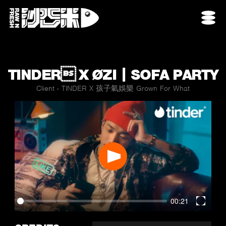
TINDER X ØZI｜SOFA PARTY
Client - TINDER X 孩子氣娛樂 Grown For What
Play
00:21
Enter
fullscr