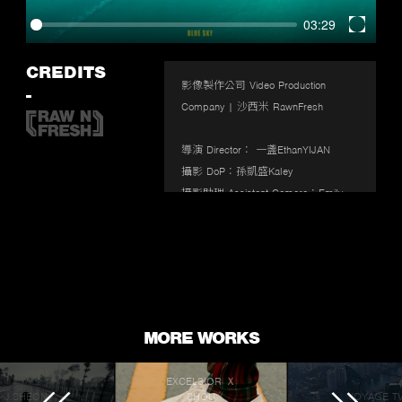
03:29
Enter
fullscr
CREDITS
影像製作公司 Video Production 
-
Company | 沙西米 RawnFresh

導演 Director： 一盞EthanYIJAN

攝影 DoP：孫凱盛Kaley

攝影助理 Assistant Camera：Emily

製片 Producer：黃姿珊

造型 Makeup & Hair：魚花

剪接 Editor：一盞EthanYIJAN

調色 Colorist：一盞EthanYIJAN

演員Actress：Emily

特別感謝/Special Thanks：Brussy 
MORE WORKS
EXCELSIOR Ｘ
J.SHEON
SHOU
VOYAGE T