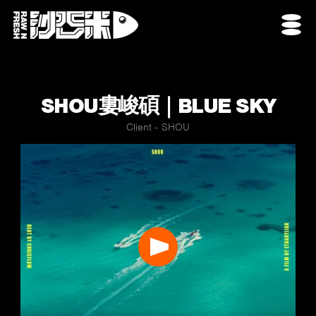
SHOU婁峻碩｜BLUE SKY
Client - SHOU
Play